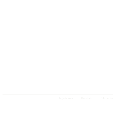
Tagestouren
Radreisen
Fahrradve
_
_